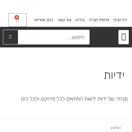
0
דף הבית
פרופיל חברה
גלריה
צור קשר
כתב אחריות
מייבשי כלים
קלפות ודלתות הזזה
מגירות פירסט
אחסון בארונות
רגליים דקורטיביות
ידיות
מבחר של ידיות ידשות המתאים לכל פרויקט ולכל כיס
סינון