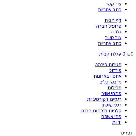
צור קשר
כתב אחריות
דף הבית
פרופיל חברה
גלריה
צור קשר
כתב אחריות
0
₪
0
עגלת קניות
מגירות פירסט
פירזול
אחסון בארונות
מייבשי כלים
מסילות
פתחי אוויר
רגליים דקורטיביות
רגלי שולחן
קלפות ודלתות הזזה
פחי אשפה
ידיות
תפריט