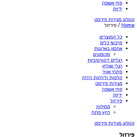
פחי אשפה
ידיות
קטלוג מגירות פירסט
Home
/ פירזול
כל המוצרים
מייבשי כלים
אחסון בארונות
סכומונים
רגליים דקורטיביות
רגלי שולחן
פתחי אוויר
קלפות ודלתות הזזה
מגירות פירסט
פחי אשפה
ידיות
פירזול
מסילות
לחץ פתח
קטלוג מגירות פירסט
פירזול