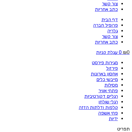
צור קשר
כתב אחריות
דף הבית
פרופיל חברה
גלריה
צור קשר
כתב אחריות
0
₪
0
עגלת קניות
מגירות פירסט
פירזול
אחסון בארונות
מייבשי כלים
מסילות
פתחי אוויר
רגליים דקורטיביות
רגלי שולחן
קלפות ודלתות הזזה
פחי אשפה
ידיות
תפריט