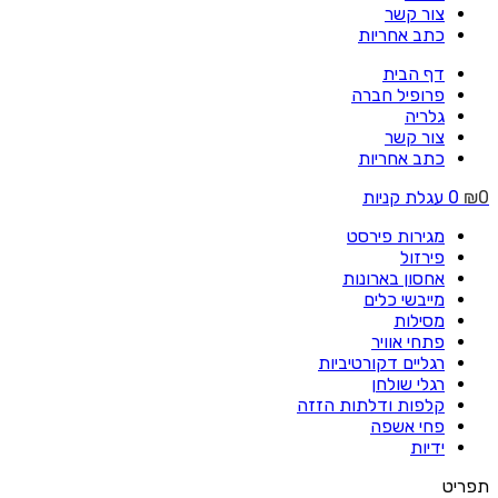
צור קשר
כתב אחריות
דף הבית
פרופיל חברה
גלריה
צור קשר
כתב אחריות
0
₪
0
עגלת קניות
מגירות פירסט
פירזול
אחסון בארונות
מייבשי כלים
מסילות
פתחי אוויר
רגליים דקורטיביות
רגלי שולחן
קלפות ודלתות הזזה
פחי אשפה
ידיות
תפריט