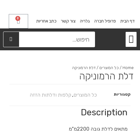
0
דף הבית
פרופיל חברה
גלריה
צור קשר
כתב אחריות
מייבשי כלים
קלפות ודלתות הזזה
מגירות פירסט
אחסון בארונות
רגליים דקורטיביות
Home
/
כל המוצרים
/ דלת הרמוניקה
דלת הרמוניקה
קטגוריות
כל המוצרים
קלפות ודלתות הזזה
,
Description
מתאים לדלת גובה 2200מ"מ