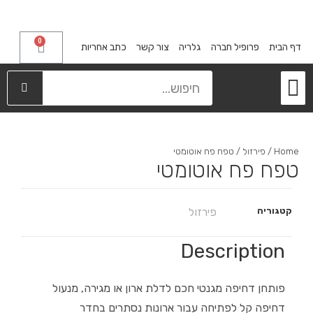
0
דף הבית
פרופיל חברה
גלריה
צור קשר
כתב אחריות
מייבשי כלים
קלפות ודלתות הזזה
מגירות פירסט
אחסון בארונות
רגליים דקורטיביות
Home
/
פירזול
/ טפח פח אוטומטי
טפח פח אוטומטי
קטגוריה
פירזול
Description
פותחן דחיפה מגנטי חכם לדלת ארון או מגירה, מנעול
דחיפה קל לפתיחה עבור ארונות נסתרים בחדר