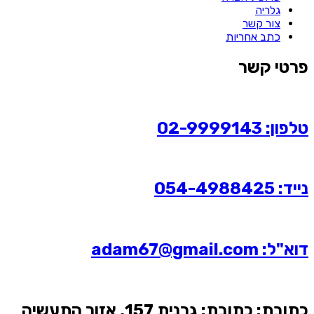
גלריה
צור קשר
כתב אחריות
פרטי קשר
טלפון: 02-9999143
נייד: 054-4988425
דוא"ל: adam67@gmail.com
כתובת: כתובת: גרנית 157, אזור התעשיה