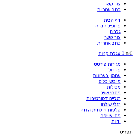
צור קשר
כתב אחריות
דף הבית
פרופיל חברה
גלריה
צור קשר
כתב אחריות
0
₪
0
עגלת קניות
מגירות פירסט
פירזול
אחסון בארונות
מייבשי כלים
מסילות
פתחי אוויר
רגליים דקורטיביות
רגלי שולחן
קלפות ודלתות הזזה
פחי אשפה
ידיות
תפריט