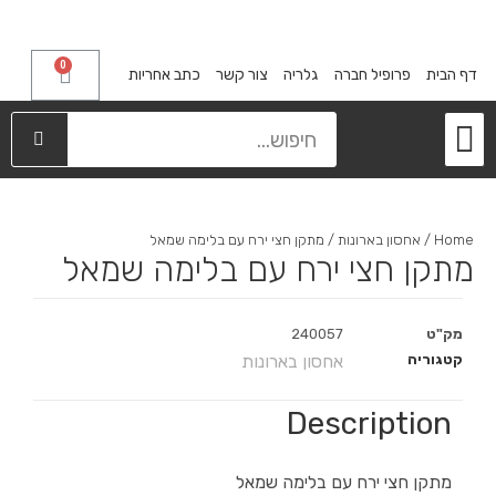
0
דף הבית
פרופיל חברה
גלריה
צור קשר
כתב אחריות
מייבשי כלים
קלפות ודלתות הזזה
מגירות פירסט
אחסון בארונות
רגליים דקורטיביות
Home
/
אחסון בארונות
/ מתקן חצי ירח עם בלימה שמאל
מתקן חצי ירח עם בלימה שמאל
מק"ט
240057
קטגוריה
אחסון בארונות
Description
מתקן חצי ירח עם בלימה שמאל