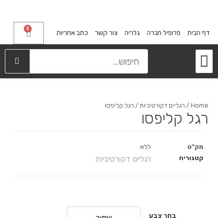
0
דף הבית
פרופיל חברה
גלריה
צור קשר
כתב אחריות
מייבשי כלים
קלפות ודלתות הזזה
מגירות פירסט
אחסון בארונות
רגליים דקורטיביות
Home
/
רגליים דקורטיביות
/ רגל קליפסו
רגל קליפסו
מק"ט
ללא
קטגוריה
רגליים דקורטיביות
בחר צבע
שחור