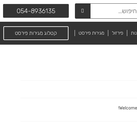
054-8936135
נות
פירזול
מגירות פירסט
קטלוג מגירות פירסט
Welcome t